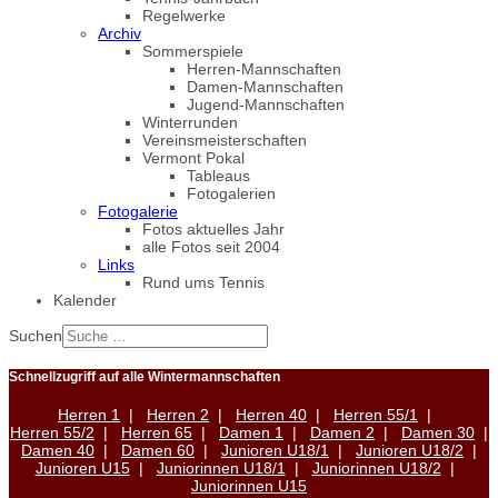
Regelwerke
Archiv
Sommerspiele
Herren-Mannschaften
Damen-Mannschaften
Jugend-Mannschaften
Winterrunden
Vereinsmeisterschaften
Vermont Pokal
Tableaus
Fotogalerien
Fotogalerie
Fotos aktuelles Jahr
alle Fotos seit 2004
Links
Rund ums Tennis
Kalender
Suchen
Schnellzugriff auf alle Wintermannschaften
Herren 1
|
Herren 2
|
Herren 40
|
Herren 55/1
|
Herren 55/2
|
Herren 65
|
Damen 1
|
Damen 2
|
Damen 30
|
Damen 40
|
Damen 60
|
Junioren U18/1
|
Junioren U18/2
|
Junioren U15
|
Juniorinnen U18/1
|
Juniorinnen U18/2
|
Juniorinnen U15