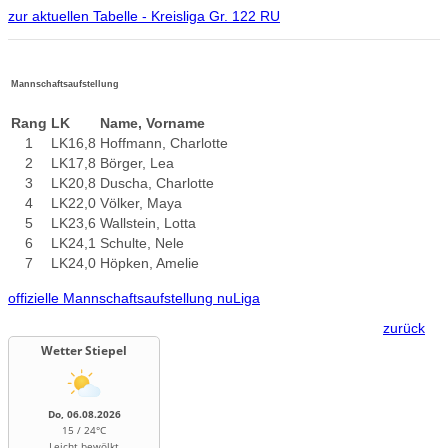
zur aktuellen Tabelle - Kreisliga Gr. 122 RU
Mannschaftsaufstellung
Rang
LK
Name, Vorname
1
LK16,8
Hoffmann, Charlotte
2
LK17,8
Börger, Lea
3
LK20,8
Duscha, Charlotte
4
LK22,0
Völker, Maya
5
LK23,6
Wallstein, Lotta
6
LK24,1
Schulte, Nele
7
LK24,0
Höpken, Amelie
offizielle Mannschaftsaufstellung nuLiga
zurück
Wetter Stiepel
Do, 06.08.2026
15 / 24°C
Leicht bewölkt