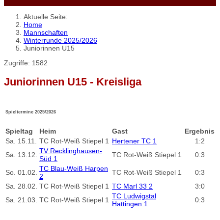
Aktuelle Seite:
Home
Mannschaften
Winterrunde 2025/2026
Juniorinnen U15
Zugriffe: 1582
Juniorinnen U15 - Kreisliga
Spieltermine 2025/2026
Spieltag
Heim
Gast
Ergebnis
Sa.
15.11.
TC Rot-Weiß Stiepel 1
Hertener TC 1
1:2
TV Recklinghausen-
Sa.
13.12.
TC Rot-Weiß Stiepel 1
0:3
Süd 1
TC Blau-Weiß Harpen
So.
01.02.
TC Rot-Weiß Stiepel 1
0:3
2
Sa.
28.02.
TC Rot-Weiß Stiepel 1
TC Marl 33 2
3:0
TC Ludwigstal
Sa.
21.03.
TC Rot-Weiß Stiepel 1
0:3
Hattingen 1