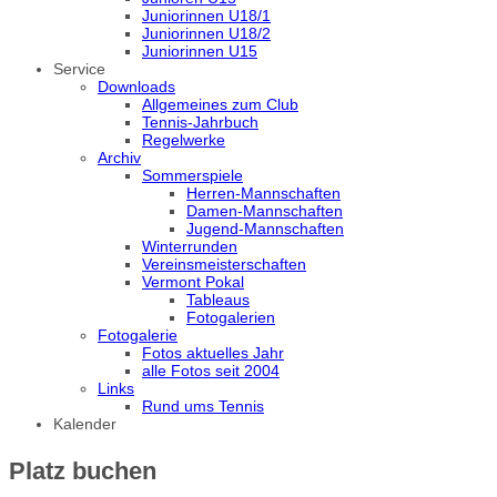
Juniorinnen U18/1
Juniorinnen U18/2
Juniorinnen U15
Service
Downloads
Allgemeines zum Club
Tennis-Jahrbuch
Regelwerke
Archiv
Sommerspiele
Herren-Mannschaften
Damen-Mannschaften
Jugend-Mannschaften
Winterrunden
Vereinsmeisterschaften
Vermont Pokal
Tableaus
Fotogalerien
Fotogalerie
Fotos aktuelles Jahr
alle Fotos seit 2004
Links
Rund ums Tennis
Kalender
Platz buchen