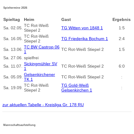
Spieltermine 2026
Spieltag
Heim
Gast
Ergebnis
TC Rot-Weiß
Sa.
02.05.
TG Witten von 1848 1
1:5
Stiepel 2
TC Rot-Weiß
Sa.
16.05.
TG Friederika Bochum 1
2:4
Stiepel 2
TC BW Castrop 06
Sa.
13.06.
TC Rot-Weiß Stiepel 2
1:5
1
Sa.
27.06.
spielfrei
Sickingmühler SV
Sa.
11.07.
TC Rot-Weiß Stiepel 2
6:0
1
Gelsenkirchener
Sa.
05.09.
TC Rot-Weiß Stiepel 2
:
TK 1
TC Rot-Weiß
TG Gold-Weiß
Sa.
19.09.
:
Stiepel 2
Gelsenkirchen 1
zur aktuellen Tabelle - Kreisliga Gr. 178 RU
Mannschaftsaufstellung