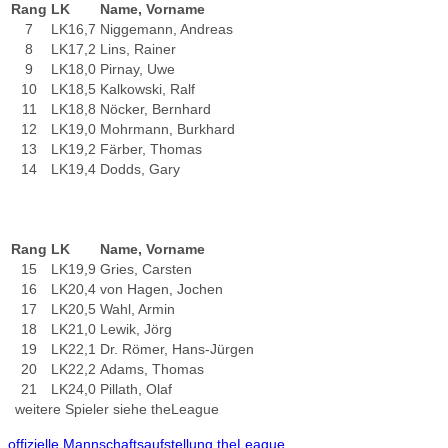
Rang
LK
Name, Vorname
7
LK16,7
Niggemann, Andreas
8
LK17,2
Lins, Rainer
9
LK18,0
Pirnay, Uwe
10
LK18,5
Kalkowski, Ralf
11
LK18,8
Nöcker, Bernhard
12
LK19,0
Mohrmann, Burkhard
13
LK19,2
Färber, Thomas
14
LK19,4
Dodds, Gary
Rang
LK
Name, Vorname
15
LK19,9
Gries, Carsten
16
LK20,4
von Hagen, Jochen
17
LK20,5
Wahl, Armin
18
LK21,0
Lewik, Jörg
19
LK22,1
Dr. Römer, Hans-Jürgen
20
LK22,2
Adams, Thomas
21
LK24,0
Pillath, Olaf
weitere Spieler siehe theLeague
offizielle Mannschaftsaufstellung theLeague