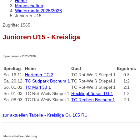
Home
Mannschaften
Winterrunde 2025/2026
Junioren U15
Zugriffe: 1565
Junioren U15 - Kreisliga
Spieltermine 2025/2026
Spieltag
Heim
Gast
Ergebnis
So.
16.11.
Hertener TC 3
TC Rot-Weiß Stiepel 1
0:3
Sa.
20.12.
TC Südpark Bochum 1
TC Rot-Weiß Stiepel 1
1:2
So.
01.02.
TC Marl 33 1
TC Rot-Weiß Stiepel 1
2:1
So.
01.03.
TC Rot-Weiß Stiepel 1
Recklinghäuser TG 1
1:2
So.
08.03.
TC Rot-Weiß Stiepel 1
TC Rechen Bochum 1
2:1
zur aktuellen Tabelle - Kreisliga Gr. 105 RU
Mannschaftsaufstellung