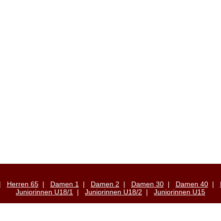
|
Herren 65
|
Damen 1
|
Damen 2
|
Damen 30
|
Damen 40
|
Juniorinnen U18/1
|
Juniorinnen U18/2
|
Juniorinnen U15