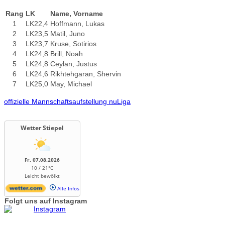
Rang
LK
Name, Vorname
1
LK22,4
Hoffmann, Lukas
2
LK23,5
Matil, Juno
3
LK23,7
Kruse, Sotirios
4
LK24,8
Brill, Noah
5
LK24,8
Ceylan, Justus
6
LK24,6
Rikhtehgaran, Shervin
7
LK25,0
May, Michael
offizielle Mannschaftsaufstellung nuLiga
Wetter Stiepel
Fr, 07.08.2026
10 / 21°C
Leicht bewölkt
Alle Infos
Folgt uns auf Instagram