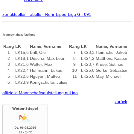
zur aktuellen Tabelle - Ruhr-Lippe-Liga Gr. 091
Mannschaftsaufstellung
Rang
LK
Name, Vorname
Rang
LK
Name, Vorname
1
LK15,6
Brill, Ole
7
LK23,3
Heinrichs, Jakob
2
LK18,1
Duscha, Max Leon
8
LK24,2
Mattheis, Kaspar
3
LK21,6
Wolter, Max
9
LK23,7
Kruse, Sotirios
4
LK22,4
Hoffmann, Lukas
10
LK25,0
Gorke, Sebastian
5
LK22,6
Nguyen, Matteo
11
LK25,0
May, Michael
6
LK23,9
Königschulte, Julius
offizielle Mannschaftsaufstellung nuLiga
zurück
Wetter Stiepel
Do, 06.08.2026
15 / 24°C