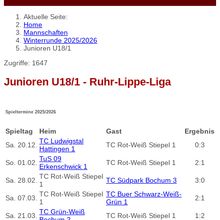
Aktuelle Seite:
Home
Mannschaften
Winterrunde 2025/2026
Junioren U18/1
Zugriffe: 1647
Junioren U18/1 - Ruhr-Lippe-Liga
Spieltermine 2025/2026
Spieltag
Heim
Gast
Ergebnis
TC Ludwigstal
Sa.
20.12.
TC Rot-Weiß Stiepel 1
0:3
Hattingen 1
TuS 09
So.
01.02.
TC Rot-Weiß Stiepel 1
2:1
Erkenschwick 1
TC Rot-Weiß Stiepel
Sa.
28.02.
TC Südpark Bochum 3
3:0
1
TC Rot-Weiß Stiepel
TC Buer Schwarz-Weiß-
Sa.
07.03.
2:1
1
Grün 1
TC Grün-Weiß
Sa.
21.03.
TC Rot-Weiß Stiepel 1
1:2
Bochum 2