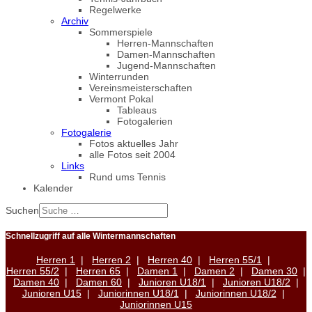
Regelwerke
Archiv
Sommerspiele
Herren-Mannschaften
Damen-Mannschaften
Jugend-Mannschaften
Winterrunden
Vereinsmeisterschaften
Vermont Pokal
Tableaus
Fotogalerien
Fotogalerie
Fotos aktuelles Jahr
alle Fotos seit 2004
Links
Rund ums Tennis
Kalender
Suchen
Schnellzugriff auf alle Wintermannschaften
Herren 1
|
Herren 2
|
Herren 40
|
Herren 55/1
|
Herren 55/2
|
Herren 65
|
Damen 1
|
Damen 2
|
Damen 30
|
Damen 40
|
Damen 60
|
Junioren U18/1
|
Junioren U18/2
|
Junioren U15
|
Juniorinnen U18/1
|
Juniorinnen U18/2
|
Juniorinnen U15