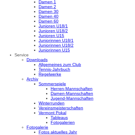
Damen 1
Damen 2
Damen 30
Damen 40
Damen 60
Junioren U18/1
Junioren U18/2
Junioren U15
Juniorinnen U18/1
Juniorinnen U18/2
Juniorinnen U15
Service
Downloads
Allgemeines zum Club
Tennis-Jahrbuch
Regelwerke
Archiv
Sommerspiele
Herren-Mannschaften
Damen-Mannschaften
Jugend-Mannschaften
Winterrunden
Vereinsmeisterschaften
Vermont Pokal
Tableaus
Fotogalerien
Fotogalerie
Fotos aktuelles Jahr