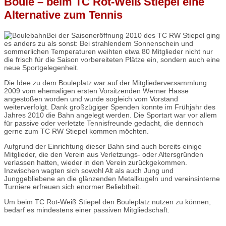
Boule – beim TC Rot-Weiß Stiepel eine
Alternative zum Tennis
Bei der Saisoneröffnung 2010 des TC RW Stiepel ging
es anders zu als sonst: Bei strahlendem Sonnenschein und
sommerlichen Temperaturen weihten etwa 80 Mitglieder nicht nur
die frisch für die Saison vorbereiteten Plätze ein, sondern auch eine
neue Sportgelegenheit.
Die Idee zu dem Bouleplatz war auf der Mitgliederversammlung
2009 vom ehemaligen ersten Vorsitzenden Werner Hasse
angestoßen worden und wurde sogleich vom Vorstand
weiterverfolgt. Dank großzügiger Spenden konnte im Frühjahr des
Jahres 2010 die Bahn angelegt werden. Die Sportart war vor allem
für passive oder verletzte Tennisfreunde gedacht, die dennoch
gerne zum TC RW Stiepel kommen möchten.
Aufgrund der Einrichtung dieser Bahn sind auch bereits einige
Mitglieder, die den Verein aus Verletzungs- oder Altersgründen
verlassen hatten, wieder in den Verein zurückgekommen.
Inzwischen wagten sich sowohl Alt als auch Jung und
Junggebliebene an die glänzenden Metallkugeln und vereinsinterne
Turniere erfreuen sich enormer Beliebtheit.
Um beim TC Rot-Weiß Stiepel den Bouleplatz nutzen zu können,
bedarf es mindestens einer passiven Mitgliedschaft.