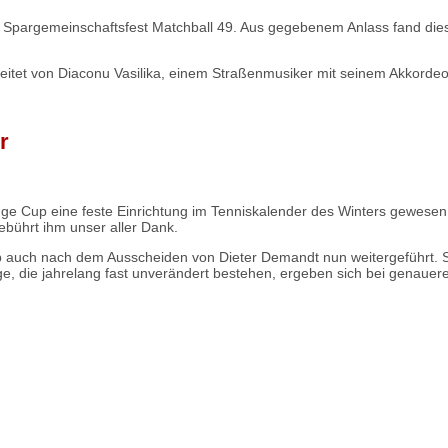
e Spargemeinschaftsfest Matchball 49. Aus gegebenem Anlass fand die
tet von Diaconu Vasilika, einem Straßenmusiker mit seinem Akkordeon
r
e Cup eine feste Einrichtung im Tenniskalender des Winters gewesen. M
ebührt ihm unser aller Dank.
p auch nach dem Ausscheiden von Dieter Demandt nun weitergeführt. Sp
inge, die jahrelang fast unverändert bestehen, ergeben sich bei gena