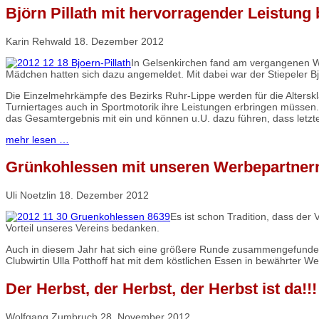
Björn Pillath mit hervorragender Leistun
Karin Rehwald
18. Dezember 2012
In Gelsenkirchen fand am vergangenen Wo
Mädchen hatten sich dazu angemeldet. Mit dabei war der Stiepeler Bjö
Die Einzelmehrkämpfe des Bezirks Ruhr-Lippe werden für die Altersk
Turniertages auch in Sportmotorik ihre Leistungen erbringen müssen. 
das Gesamtergebnis mit ein und können u.U. dazu führen, dass letzte
mehr lesen …
Grünkohlessen mit unseren Werbepartner
Uli Noetzlin
18. Dezember 2012
Es ist schon Tradition, dass d
Vorteil unseres Vereins bedanken.
Auch in diesem Jahr hat sich eine größere Runde zusammengefunden, 
Clubwirtin Ulla Potthoff hat mit dem köstlichen Essen in bewährter
Der Herbst, der Herbst, der Herbst ist da!!!
Wolfgang Zumbruch
28. November 2012