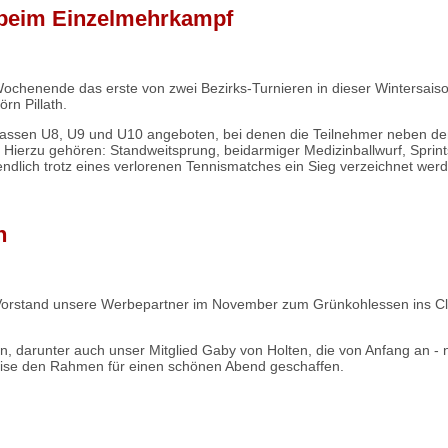
g beim Einzelmehrkampf
chenende das erste von zwei Bezirks-Turnieren in dieser Wintersaiso
rn Pillath.
lassen U8, U9 und U10 angeboten, bei denen die Teilnehmer neben den
Hierzu gehören: Standweitsprung, beidarmiger Medizinballwurf, Sprintsta
ndlich trotz eines verlorenen Tennismatches ein Sieg verzeichnet wer
n
er Vorstand unsere Werbepartner im November zum Grünkohlessen ins C
darunter auch unser Mitglied Gaby von Holten, die von Anfang an - n
 Weise den Rahmen für einen schönen Abend geschaffen.