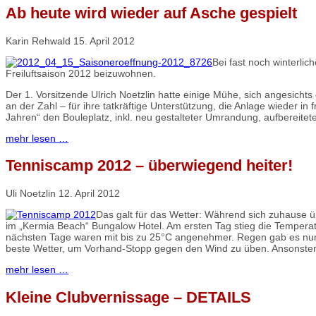
Ab heute wird wieder auf Asche gespielt
Karin Rehwald
15. April 2012
Bei fast noch winterli
Freiluftsaison 2012 beizuwohnen.
Der 1. Vorsitzende Ulrich Noetzlin hatte einige Mühe, sich angesicht
an der Zahl – für ihre tatkräftige Unterstützung, die Anlage wieder
Jahren“ den Bouleplatz, inkl. neu gestalteter Umrandung, aufbereitet
mehr lesen …
Tenniscamp 2012 – überwiegend heiter!
Uli Noetzlin
12. April 2012
Das galt für das Wetter: Während sich zuhause ü
im „Kermia Beach“ Bungalow Hotel. Am ersten Tag stieg die Temperatur
nächsten Tage waren mit bis zu 25°C angenehmer. Regen gab es nur am
beste Wetter, um Vorhand-Stopp gegen den Wind zu üben. Ansonsten:
mehr lesen …
Kleine Clubvernissage – DETAILS