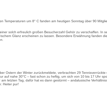
chen Temperaturen um 8° C fanden am heutigen Sonntag über 90 Mitglie
s einer solch erfreulich großen Besucherzahl Gehör zu verschaffen. In s
 in frischem Glanz erscheinen zu lassen. Besondere Erwähnung fanden d
en.
ber Ostern der Winter zurückmeldete, verbrachten 29 Tennisverrückte 
 auf nahe 30°C – fast schon zu heftig, um sich von 10 bis 17 Uhr sport
 letzten Tag, dafür hat es dann gestürmt – andalusische Verhältnisse
 Heiter pur!