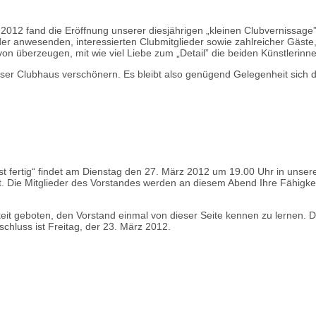
012 fand die Eröffnung unserer diesjährigen „kleinen Clubvernissage”
der anwesenden, interessierten Clubmitglieder sowie zahlreicher Gäste, e
on überzeugen, mit wie viel Liebe zum „Detail” die beiden Künstlerinn
ser Clubhaus verschönern. Es bleibt also genügend Gelegenheit sich d
t fertig“ findet am Dienstag den 27. März 2012 um 19.00 Uhr in unser
t. Die Mitglieder des Vorstandes werden an diesem Abend Ihre Fähigk
it geboten, den Vorstand einmal von dieser Seite kennen zu lernen. Da 
chluss ist Freitag, der 23. März 2012.