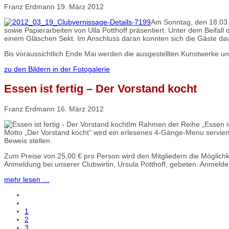
Franz Erdmann
19. März 2012
Am Sonntag, den 18.03.2
sowie Papierarbeiten von Ulla Potthoff präsentiert. Unter dem Beifall 
einem Gläschen Sekt. Im Anschluss daran konnten sich die Gäste dav
Bis voraussichtlich Ende Mai werden die ausgestellten Kunstwerke un
zu den Bildern in der Fotogalerie
Essen ist fertig – Der Vorstand kocht
Franz Erdmann
16. März 2012
Im Rahmen der Reihe „Essen is
Motto „Der Vorstand kocht“ wird ein erlesenes 4-Gänge-Menu servier
Beweis stellen.
Zum Preise von 25,00 € pro Person wird den Mitgliedern die Möglichke
Anmeldung bei unserer Clubwirtin, Ursula Potthoff, gebeten. Anmeldes
mehr lesen …
1
2
3