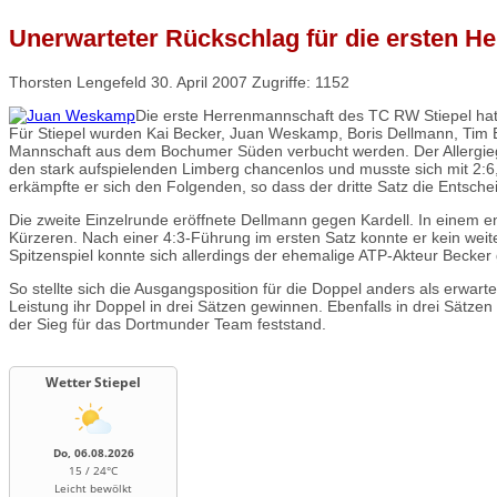
Unerwarteter Rückschlag für die ersten He
Thorsten Lengefeld
30. April 2007
Zugriffe: 1152
Die erste Herrenmannschaft des TC RW Stiepel hat
Für Stiepel wurden Kai Becker, Juan Weskamp, Boris Dellmann, Tim B
Mannschaft aus dem Bochumer Süden verbucht werden. Der Allergiege
den stark aufspielenden Limberg chancenlos und musste sich mit 2:6
erkämpfte er sich den Folgenden, so dass der dritte Satz die Entsche
Die zweite Einzelrunde eröffnete Dellmann gegen Kardell. In einem e
Kürzeren. Nach einer 4:3-Führung im ersten Satz konnte er kein wei
Spitzenspiel konnte sich allerdings der ehemalige ATP-Akteur Becker 
So stellte sich die Ausgangsposition für die Doppel anders als erwart
Leistung ihr Doppel in drei Sätzen gewinnen. Ebenfalls in drei Sät
der Sieg für das Dortmunder Team feststand.
Wetter Stiepel
Do, 06.08.2026
15 / 24°C
Leicht bewölkt