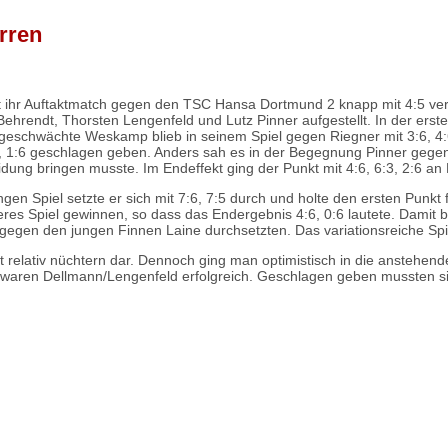
rren
 ihr Auftaktmatch gegen den TSC Hansa Dortmund 2 knapp mit 4:5 ver
ehrendt, Thorsten Lengenfeld und Lutz Pinner aufgestellt. In der ers
schwächte Weskamp blieb in seinem Spiel gegen Riegner mit 3:6, 4:6 
, 1:6 geschlagen geben. Anders sah es in der Begegnung Pinner gegen
idung bringen musste. Im Endeffekt ging der Punkt mit 4:6, 6:3, 2:6 a
ngen Spiel setzte er sich mit 7:6, 7:5 durch und holte den ersten Punk
teres Spiel gewinnen, so dass das Endergebnis 4:6, 0:6 lautete. Dami
gegen den jungen Finnen Laine durchsetzten. Das variationsreiche Spie
et relativ nüchtern dar. Dennoch ging man optimistisch in die anstehend
zen waren Dellmann/Lengenfeld erfolgreich. Geschlagen geben mussten 