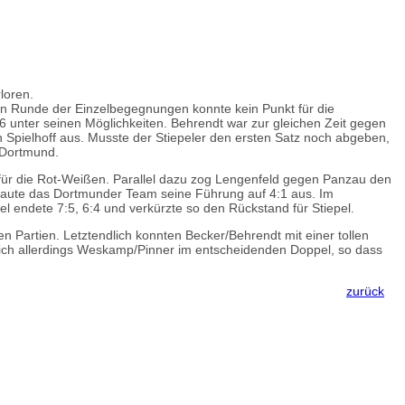
loren.
ten Runde der Einzelbegegnungen konnte kein Punkt für die
unter seinen Möglichkeiten. Behrendt war zur gleichen Zeit gegen
 Spielhoff aus. Musste der Stiepeler den ersten Satz noch abgeben,
n Dortmund.
t für die Rot-Weißen. Parallel dazu zog Lengenfeld gegen Panzau den
t baute das Dortmunder Team seine Führung auf 4:1 aus. Im
l endete 7:5, 6:4 und verkürzte so den Rückstand für Stiepel.
en Partien. Letztendlich konnten Becker/Behrendt mit einer tollen
sich allerdings Weskamp/Pinner im entscheidenden Doppel, so dass
zurück